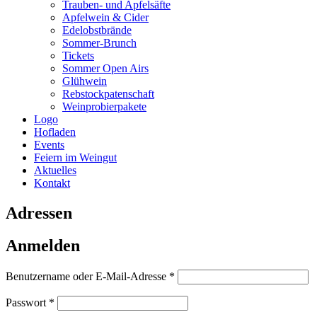
Trauben- und Apfelsäfte
Apfelwein & Cider
Edelobstbrände
Sommer-Brunch
Tickets
Sommer Open Airs
Glühwein
Rebstockpatenschaft
Weinprobierpakete
Logo
Hofladen
Events
Feiern im Weingut
Aktuelles
Kontakt
Adressen
Anmelden
Erforderlich
Benutzername oder E-Mail-Adresse
*
Erforderlich
Passwort
*