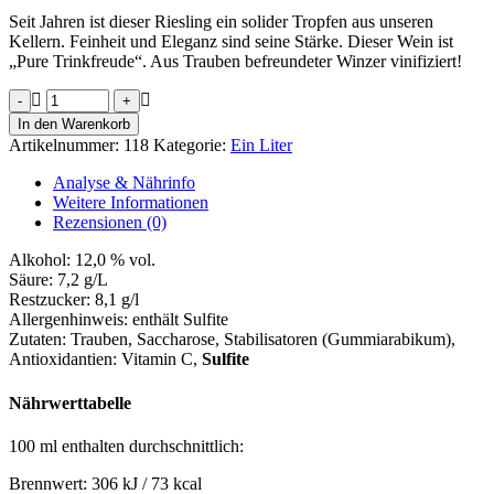
Seit Jahren ist dieser Riesling ein solider Tropfen aus unseren
Kellern. Feinheit und Eleganz sind seine Stärke. Dieser Wein ist
„Pure Trinkfreude“. Aus Trauben befreundeter Winzer vinifiziert!
Ein
Liter
In den Warenkorb
Riesling
Artikelnummer:
118
Kategorie:
Ein Liter
Trocken
Menge
Analyse & Nährinfo
Weitere Informationen
Rezensionen (0)
Alkohol:
12,0 % vol.
Säure:
7,2 g/L
Restzucker:
8,1 g/l
Allergenhinweis:
enthält Sulfite
Zutaten:
Trauben, Saccharose, Stabilisatoren (Gummiarabikum)
,
Antioxidantien: Vitamin C,
Sulfite
Nährwerttabelle
100 ml enthalten durchschnittlich:
Brennwert:
306 kJ / 73 kcal