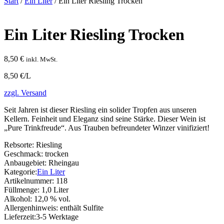
Start
/
Ein Liter
/ Ein Liter Riesling Trocken
Ein Liter Riesling Trocken
8,50
€
inkl. MwSt.
8,50 €/L
zzgl. Versand
Seit Jahren ist dieser Riesling ein solider Tropfen aus unseren
Kellern. Feinheit und Eleganz sind seine Stärke. Dieser Wein ist
„Pure Trinkfreude“. Aus Trauben befreundeter Winzer vinifiziert!
Rebsorte:
Riesling
Geschmack:
trocken
Anbaugebiet:
Rheingau
Kategorie:
Ein Liter
Artikelnummer:
118
Füllmenge:
1,0 Liter
Alkohol:
12,0 % vol.
Allergenhinweis:
enthält Sulfite
Lieferzeit:
3-5 Werktage