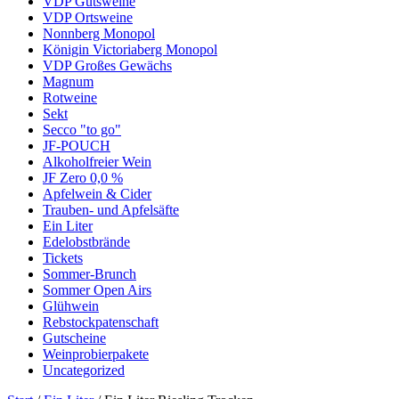
VDP Gutsweine
VDP Ortsweine
Nonnberg Monopol
Königin Victoriaberg Monopol
VDP Großes Gewächs
Magnum
Rotweine
Sekt
Secco "to go"
JF-POUCH
Alkoholfreier Wein
JF Zero 0,0 %
Apfelwein & Cider
Trauben- und Apfelsäfte
Ein Liter
Edelobstbrände
Tickets
Sommer-Brunch
Sommer Open Airs
Glühwein
Rebstockpatenschaft
Gutscheine
Weinprobierpakete
Uncategorized