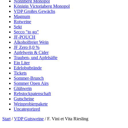
Nonnberg Monopol
Königin Victoriaberg Monopol
VDP Großes Gewächs
Magnum
Rotweine
Sekt
Secco "to go"
JF-POUCH
Alkoholfreier Wein
JF Zero 0,0 %
Apfelwein & Cider
Trauben- und Apfelsäfte
Ein Liter
Edelobstbrände
Tickets
Sommer-Brunch
Sommer Open Airs
Glühwein
Rebstockpatenschaft
Gutscheine
Weinprobierpakete
Uncategorized
Start
/
VDP Gutsweine
/ F. Vini et Vita Riesling