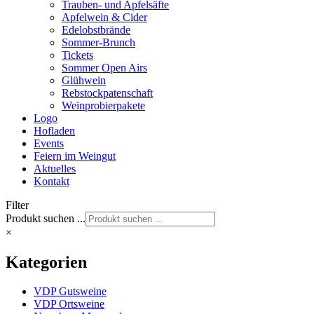
Trauben- und Apfelsäfte
Apfelwein & Cider
Edelobstbrände
Sommer-Brunch
Tickets
Sommer Open Airs
Glühwein
Rebstockpatenschaft
Weinprobierpakete
Logo
Hofladen
Events
Feiern im Weingut
Aktuelles
Kontakt
Filter
Produkt suchen ...
×
Kategorien
VDP Gutsweine
VDP Ortsweine