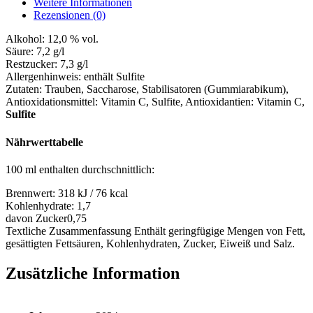
Weitere Informationen
Rezensionen (0)
Alkohol:
12,0 % vol.
Säure:
7,2 g/l
Restzucker:
7,3 g/l
Allergenhinweis:
enthält Sulfite
Zutaten:
Trauben, Saccharose, Stabilisatoren (Gummiarabikum),
Antioxidationsmittel: Vitamin C, Sulfite
, Antioxidantien: Vitamin C,
Sulfite
Nährwerttabelle
100 ml enthalten durchschnittlich:
Brennwert:
318 kJ / 76 kcal
Kohlenhydrate:
1,7
davon Zucker
0,75
Textliche Zusammenfassung
Enthält geringfügige Mengen von Fett,
gesättigten Fettsäuren, Kohlenhydraten, Zucker, Eiweiß und Salz.
Zusätzliche Information