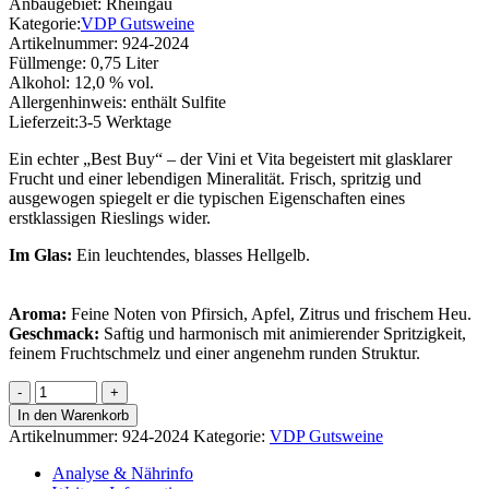
Anbaugebiet:
Rheingau
Kategorie:
VDP Gutsweine
Artikelnummer:
924-2024
Füllmenge:
0,75 Liter
Alkohol:
12,0 % vol.
Allergenhinweis:
enthält Sulfite
Lieferzeit:
3-5 Werktage
Ein echter „Best Buy“ – der Vini et Vita begeistert mit glasklarer
Frucht und einer lebendigen Mineralität. Frisch, spritzig und
ausgewogen spiegelt er die typischen Eigenschaften eines
erstklassigen Rieslings wider.
Im Glas:
Ein leuchtendes, blasses Hellgelb.
Aroma:
Feine Noten von Pfirsich, Apfel, Zitrus und frischem Heu.
Geschmack:
Saftig und harmonisch mit animierender Spritzigkeit,
feinem Fruchtschmelz und einer angenehm runden Struktur.
F.
Vini
In den Warenkorb
et
Artikelnummer:
924-2024
Kategorie:
VDP Gutsweine
Vita
Riesling
Analyse & Nährinfo
Menge