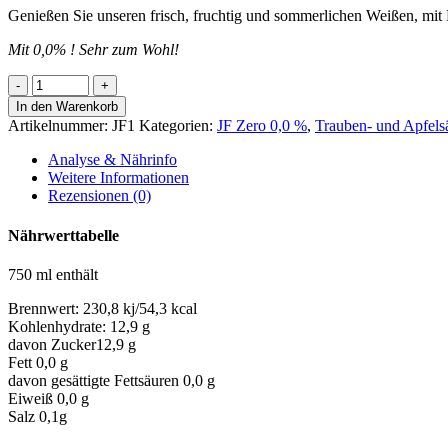
Genießen Sie unseren frisch, fruchtig und sommerlichen Weißen, mit
Mit 0,0% ! Sehr zum Wohl!
JF-
Zero
In den Warenkorb
Wiesenheu/
Artikelnummer:
JF1
Kategorien:
JF Zero 0,0 %
,
Trauben- und Apfels
Holunder/
Apfel
Analyse & Nährinfo
Menge
Weitere Informationen
Rezensionen (0)
Nährwerttabelle
750 ml enthält
Brennwert:
230,8 kj/54,3 kcal
Kohlenhydrate:
12,9 g
davon Zucker
12,9 g
Fett
0,0 g
davon gesättigte Fettsäuren
0,0 g
Eiweiß
0,0 g
Salz
0,1g