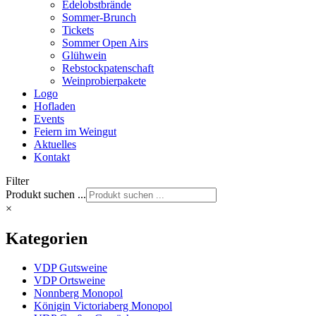
Edelobstbrände
Sommer-Brunch
Tickets
Sommer Open Airs
Glühwein
Rebstockpatenschaft
Weinprobierpakete
Logo
Hofladen
Events
Feiern im Weingut
Aktuelles
Kontakt
Filter
Produkt suchen ...
×
Kategorien
VDP Gutsweine
VDP Ortsweine
Nonnberg Monopol
Königin Victoriaberg Monopol