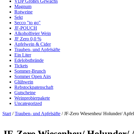
VDP Großes Gewächs
Magnum
Rotweine
Sekt
Secco "to go"
JF-POUCH
Alkoholfreier Wein
JF Zero 0,0 %
Apfelwein & Cider
Trauben- und Apfelsäfte
Ein Liter
Edelobstbrände
Tickets
Sommer-Brunch
Sommer Open Airs
Glühwein
Rebstockpatenschaft
Gutscheine
Weinprobierpakete
Uncategorized
Start
/
Trauben- und Apfelsäfte
/ JF-Zero Wiesenheu/ Holunder/ Apfel
JF-Zero Wiesenheu/ Holunder/ 