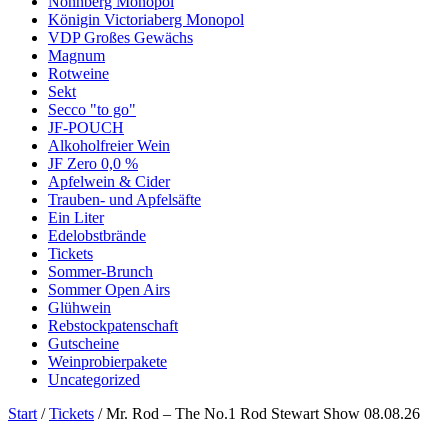
Nonnberg Monopol
Königin Victoriaberg Monopol
VDP Großes Gewächs
Magnum
Rotweine
Sekt
Secco "to go"
JF-POUCH
Alkoholfreier Wein
JF Zero 0,0 %
Apfelwein & Cider
Trauben- und Apfelsäfte
Ein Liter
Edelobstbrände
Tickets
Sommer-Brunch
Sommer Open Airs
Glühwein
Rebstockpatenschaft
Gutscheine
Weinprobierpakete
Uncategorized
Start
/
Tickets
/ Mr. Rod – The No.1 Rod Stewart Show 08.08.26