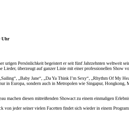
0 Uhr
einer urigen Persönlichkeit begeistert er seit fünf Jahrzehnten weltw
e Lieder, überzeugt auf ganzer Linie mit einer professionellen Show v
e „Sailing“, „Baby Jane“, „Da Ya Think I’m Sexy“, „Rhythm Of My Heart
ur in Europa, sondern auch in Metropolen wie Singapur, Hongkong, Mi
au machen diesen mitreißenden Showact zu einem einmaligen Erlebnis
ück von jeder seiner vielen Facetten findet sich wieder in einem Pro