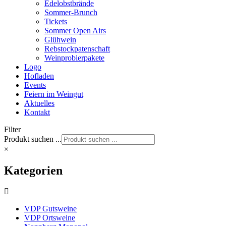
Edelobstbrände
Sommer-Brunch
Tickets
Sommer Open Airs
Glühwein
Rebstockpatenschaft
Weinprobierpakete
Logo
Hofladen
Events
Feiern im Weingut
Aktuelles
Kontakt
Filter
Produkt suchen ...
×
Kategorien
VDP Gutsweine
VDP Ortsweine