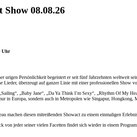
t Show 08.08.26
0 Uhr
einer urigen Persönlichkeit begeistert er seit fünf Jahrzehnten weltw
e Lieder, überzeugt auf ganzer Linie mit einer professionellen Show v
e „Sailing“, „Baby Jane“, „Da Ya Think I’m Sexy“, „Rhythm Of My Heart
ur in Europa, sondern auch in Metropolen wie Singapur, Hongkong, Mi
au machen diesen mitreißenden Showact zu einem einmaligen Erlebnis
ück von jeder seiner vielen Facetten findet sich wieder in einem Pro