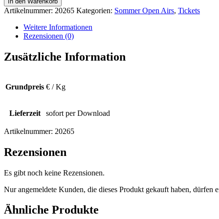
In den Warenkorb
-
Artikelnummer:
20265
Kategorien:
Sommer Open Airs
,
Tickets
The
No.1
Weitere Informationen
Rod
Rezensionen (0)
Stewart
Show
Zusätzliche Information
08.08.26
Menge
Grundpreis
€ / Kg
Lieferzeit
sofort per Download
Artikelnummer:
20265
Rezensionen
Es gibt noch keine Rezensionen.
Nur angemeldete Kunden, die dieses Produkt gekauft haben, dürfen 
Ähnliche Produkte