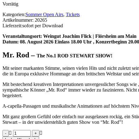
Vorrätig
Kategorien:
Sommer Open Airs
,
Tickets
Artikelnummer:
20265
Lieferzeit:
sofort per Download
Veranstaltungsort: Weingut Joachim Flick | Flörsheim am Main
Datum: 08. August 2026 Einlass 18.00 Uhr , Konzertbeginn 20.0
Mr. Rod –
The No.1 ROD STEWART SHOW!
Mit seiner markanten Stimme, seinen vielen Hits und nicht zuletzt s
die in Europa exklusive Hommage an den britischen Weltstar und sein
Mit bestechend kreativen Interpretationen unvergesslicher Songs wi
sympathische Könner „Mr. Rod“ immer wieder zu faszinieren. Nicht n
begeistert.
A-capella-Passagen und musikalische Animationen auf höchstem Nive
Mit ganz großem Gefühl oder einfach nur ausgelassen rockig, ein St
Stewart – in der unwiderstehlich guten Show von “Mr. Rod”!
Mr.
Rod