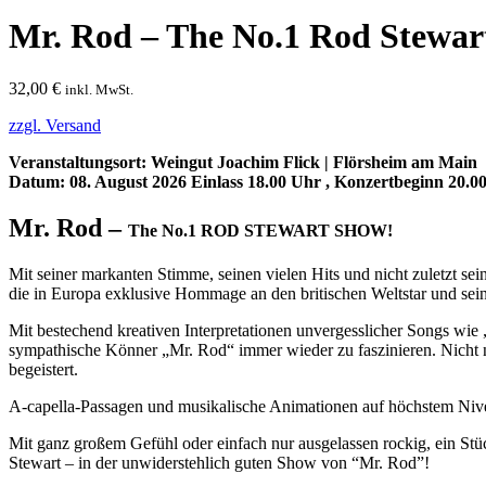
Mr. Rod – The No.1 Rod Stewar
32,00
€
inkl. MwSt.
zzgl. Versand
Veranstaltungsort: Weingut Joachim Flick | Flörsheim am Main
Datum: 08. August 2026 Einlass 18.00 Uhr , Konzertbeginn 20.0
Mr. Rod –
The No.1 ROD STEWART SHOW!
Mit seiner markanten Stimme, seinen vielen Hits und nicht zuletzt s
die in Europa exklusive Hommage an den britischen Weltstar und sein
Mit bestechend kreativen Interpretationen unvergesslicher Songs wi
sympathische Könner „Mr. Rod“ immer wieder zu faszinieren. Nicht n
begeistert.
A-capella-Passagen und musikalische Animationen auf höchstem Nive
Mit ganz großem Gefühl oder einfach nur ausgelassen rockig, ein St
Stewart – in der unwiderstehlich guten Show von “Mr. Rod”!