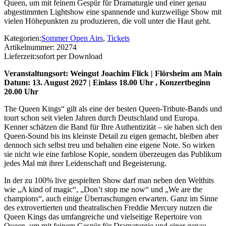
Queen, um mit feinem Gespür für Dramaturgie und einer genau
abgestimmten Lightshow eine spannende und kurzweilige Show mit
vielen Höhepunkten zu produzieren, die voll unter die Haut geht.
Kategorien:
Sommer Open Airs
,
Tickets
Artikelnummer:
20274
Lieferzeit:
sofort per Download
Veranstaltungsort: Weingut Joachim Flick | Flörsheim am Main
Datum: 13. August 2027 | Einlass 18.00 Uhr , Konzertbeginn
20.00 Uhr
The Queen Kings“ gilt als eine der besten Queen-Tribute-Bands und
tourt schon seit vielen Jahren durch Deutschland und Europa.
Kenner schätzen die Band für Ihre Authentizität – sie haben sich den
Queen-Sound bis ins kleinste Detail zu eigen gemacht, bleiben aber
dennoch sich selbst treu und behalten eine eigene Note. So wirken
sie nicht wie eine farblose Kopie, sondern überzeugen das Publikum
jedes Mal mit ihrer Leidenschaft und Begeisterung.
In der zu 100% live gespielten Show darf man neben den Welthits
wie „A kind of magic“, „Don’t stop me now“ und „We are the
champions“, auch einige Überraschungen erwarten. Ganz im Sinne
des extrovertierten und theatralischen Freddie Mercury nutzen die
Queen Kings das umfangreiche und vielseitige Repertoire von
Queen, um mit feinem Gespür für Dramaturgie und einer genau