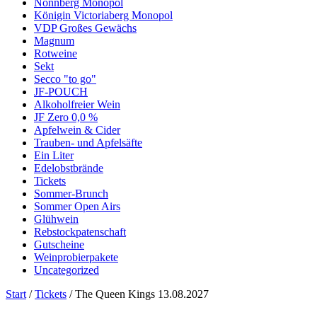
Nonnberg Monopol
Königin Victoriaberg Monopol
VDP Großes Gewächs
Magnum
Rotweine
Sekt
Secco "to go"
JF-POUCH
Alkoholfreier Wein
JF Zero 0,0 %
Apfelwein & Cider
Trauben- und Apfelsäfte
Ein Liter
Edelobstbrände
Tickets
Sommer-Brunch
Sommer Open Airs
Glühwein
Rebstockpatenschaft
Gutscheine
Weinprobierpakete
Uncategorized
Start
/
Tickets
/ The Queen Kings 13.08.2027