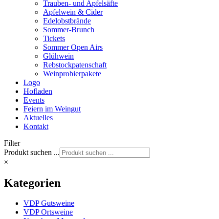
Trauben- und Apfelsäfte
Apfelwein & Cider
Edelobstbrände
Sommer-Brunch
Tickets
Sommer Open Airs
Glühwein
Rebstockpatenschaft
Weinprobierpakete
Logo
Hofladen
Events
Feiern im Weingut
Aktuelles
Kontakt
Filter
Produkt suchen ...
×
Kategorien
VDP Gutsweine
VDP Ortsweine