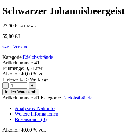
Schwarzer Johannisbeergeist
27,90
€
inkl. MwSt.
55,80 €/L
zzgl. Versand
Kategorie:
Edelobstbrände
Artikelnummer:
41
Füllmenge:
0,5 Liter
Alkohol:
40,00 % vol.
Lieferzeit:
3-5 Werktage
Schwarzer
Johannisbeergeist
In den Warenkorb
Menge
Artikelnummer:
41
Kategorie:
Edelobstbrände
Analyse & Nährinfo
Weitere Informationen
Rezensionen (0)
Alkohol:
40,00 % vol.