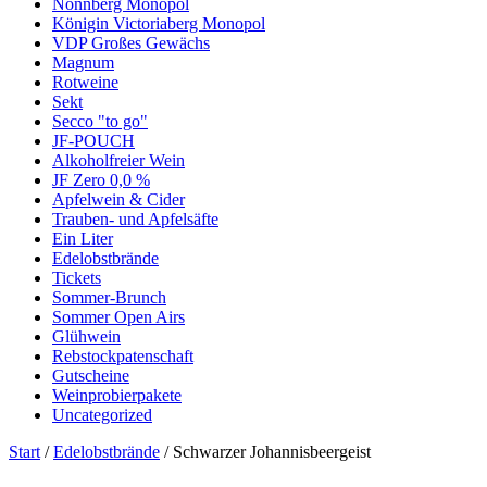
Nonnberg Monopol
Königin Victoriaberg Monopol
VDP Großes Gewächs
Magnum
Rotweine
Sekt
Secco "to go"
JF-POUCH
Alkoholfreier Wein
JF Zero 0,0 %
Apfelwein & Cider
Trauben- und Apfelsäfte
Ein Liter
Edelobstbrände
Tickets
Sommer-Brunch
Sommer Open Airs
Glühwein
Rebstockpatenschaft
Gutscheine
Weinprobierpakete
Uncategorized
Start
/
Edelobstbrände
/ Schwarzer Johannisbeergeist