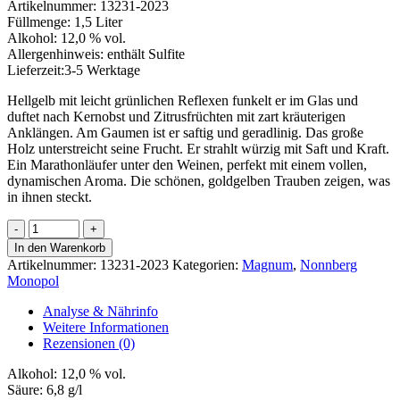
Artikelnummer:
13231-2023
Füllmenge:
1,5 Liter
Alkohol:
12,0 % vol.
Allergenhinweis:
enthält Sulfite
Lieferzeit:
3-5 Werktage
Hellgelb mit leicht grünlichen Reflexen funkelt er im Glas und
duftet nach Kernobst und Zitrusfrüchten mit zart kräuterigen
Anklängen. Am Gaumen ist er saftig und geradlinig. Das große
Holz unterstreicht seine Frucht. Er strahlt würzig mit Saft und Kraft.
Ein Marathonläufer unter den Weinen, perfekt mit einem vollen,
dynamischen Aroma. Die schönen, goldgelben Trauben zeigen, was
in ihnen steckt.
Wicker
Nonnberg
In den Warenkorb
Riesling
Artikelnummer:
13231-2023
Kategorien:
Magnum
,
Nonnberg
Magnum
Monopol
Menge
Analyse & Nährinfo
Weitere Informationen
Rezensionen (0)
Alkohol:
12,0 % vol.
Säure:
6,8 g/l