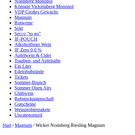
Nonnberg Monopol
Königin Victoriaberg Monopol
VDP Großes Gewächs
Magnum
Rotweine
Sekt
Secco "to go"
JF-POUCH
Alkoholfreier Wein
JF Zero 0,0 %
Apfelwein & Cider
Trauben- und Apfelsäfte
Ein Liter
Edelobstbrände
Tickets
Sommer-Brunch
Sommer Open Airs
Glühwein
Rebstockpatenschaft
Gutscheine
Weinprobierpakete
Uncategorized
Start
/
Magnum
/ Wicker Nonnberg Riesling Magnum