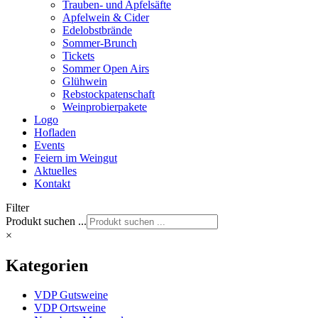
Trauben- und Apfelsäfte
Apfelwein & Cider
Edelobstbrände
Sommer-Brunch
Tickets
Sommer Open Airs
Glühwein
Rebstockpatenschaft
Weinprobierpakete
Logo
Hofladen
Events
Feiern im Weingut
Aktuelles
Kontakt
Filter
Produkt suchen ...
×
Kategorien
VDP Gutsweine
VDP Ortsweine