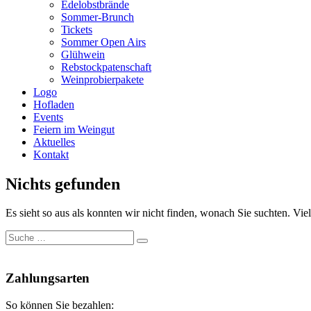
Edelobstbrände
Sommer-Brunch
Tickets
Sommer Open Airs
Glühwein
Rebstockpatenschaft
Weinprobierpakete
Logo
Hofladen
Events
Feiern im Weingut
Aktuelles
Kontakt
Nichts gefunden
Es sieht so aus als konnten wir nicht finden, wonach Sie suchten. Viell
Suche
Suche
nach:
Nach
oben
Zahlungsarten
So können Sie bezahlen: